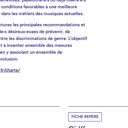
 bénévoles, passionné·e·s ou déjà inséré·e·s
 conditions favorables à une meilleure
 dans les métiers des musiques actuelles.
ctures les principales recommandations et
l·le·s désireux·euses de prévenir, de
ntre les discriminations de genre. L’objectif
r et à inventer ensemble des mesures
, en y associant un ensemble de
inclusion.
fr/charte/
FICHE REPÈRE