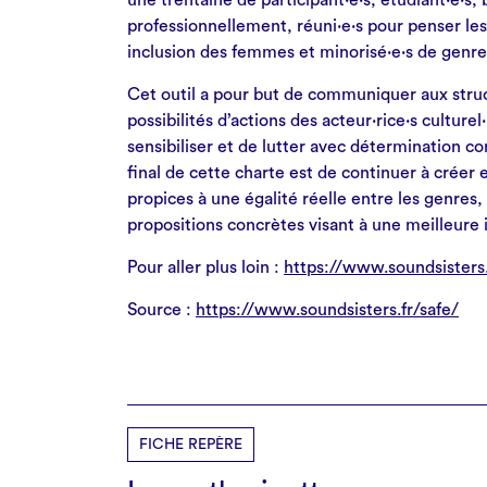
une trentaine de participant·e·s, étudiant·e·s,
professionnellement, réuni·e·s pour penser les
inclusion des femmes et minorisé·e·s de genre
Cet outil a pour but de communiquer aux stru
possibilités d’actions des acteur·rice·s culture
sensibiliser et de lutter avec détermination co
final de cette charte est de continuer à crée
propices à une égalité réelle entre les genres
propositions concrètes visant à une meilleure 
Pour aller plus loin :
https://www.soundsisters.
Source :
https://www.soundsisters.fr/safe/
FICHE REPÈRE