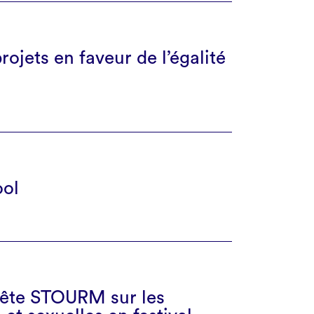
ojets en faveur de l’égalité
ool
quête STOURM sur les